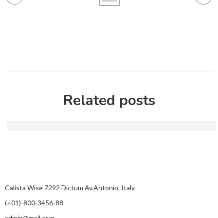
Related posts
Casual spins with payid pokies $10 real money bring surp
Calista Wise 7292 Dictum Av.Antonio, Italy.
(+01)-800-3456-88
admin@mail.com