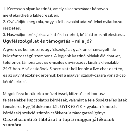
Keressen olyan kaszinót, amely a licencszámot könnyen
megtekintheti a láblécrészben.
Győződjön meg róla, hogy a felhasználói adatvédelmi nyilatkozat
részletes.
Használjon erős jelszavakat és, ha lehet, kétfaktoros hitelesítést.
Ügyfélszolgálat és támogatás – mi a jó?
A gyors és kompetens ügyfélszolgálat gyakran elhanyagolt, de
kulcsfontosságú szempont. A legjobb kaszinó oldalak élő chat‑et,
telefonos támogatást és e‑mailes ügyintézést kínálnak legalább
24/7-ben. A válaszidőnek 5 perc alatt kell lennie a live chat esetén,
és az ügyintézőknek érteniük kell a magyar szabályozásra vonatkozó
kérdésekre is.
Megoldásra kerülnek a befizetéssel, kifizetéssel, bonusz
feltételekkel kapcsolatos kérdések, valamint a felelősségteljes játék
témakörei. Egy jól dokumentált GYIK (GYIK – gyakran ismételt
kérdések) szekció szintén csökkenti a támogatási igényt.
Összehasonlító táblázat a top 5 magyar játékosok
számára