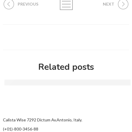
PREVIOUS
NEXT
Related posts
Casual spins with payid pokies $10 real money bring surp
Calista Wise 7292 Dictum Av.Antonio, Italy.
(+01)-800-3456-88