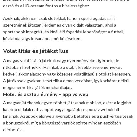
osztó és a HD‑stream fontos a hitelességhez.
Azoknak, akik nem csak slotokkal, hanem sportfogadással is
szeretnének játszani, érdemes olyan oldalt választani, ahol a
sportsbook integrált, és kínál élő fogadási lehetőséget a futball,
kézilabda vagy kosárlabda mérkőzéseken.
Volatilitás és játékstílus
A magas volatilitású játékok nagy nyereményeket ígérnek, de
ritkábban fizetnek ki. Ha inkább a stabil, kisebb nyereményeket
kedveli, akkor alacsony vagy közepes volatilitású slotokat keressen.
A játékosok gyakran tesztelik a demo verziókat, így kockázat nélkül
megismerhetik a játék mechanikáját.
Mobil és asztali élmény – app vs web
A magyar játékosok egyre többet játszanak mobilon, ezért a legjobb
kaszinó oldalak natív appot vagy legalább responzív weboldalt
kínálnak. Az appok előnye a gyorsabb betöltés és a push‑értesítések
a bónuszokról, míg a böngésző verziók szinte minden eszközön
elérhetők.