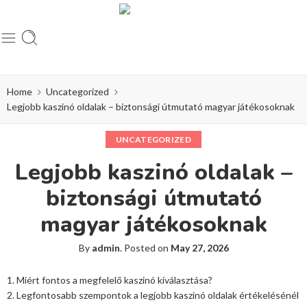
Home
Uncategorized
Legjobb kaszinó oldalak – biztonsági útmutató magyar játékosoknak
UNCATEGORIZED
Legjobb kaszinó oldalak –
biztonsági útmutató
magyar játékosoknak
By
admin
.
Posted on
May 27, 2026
Miért fontos a megfelelő kaszinó kiválasztása?
Legfontosabb szempontok a legjobb kaszinó oldalak értékelésénél