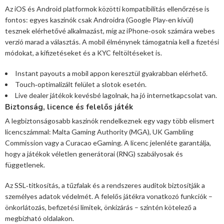
Az iOS és Android platformok közötti kompatibilitás ellenőrzése is
fontos: egyes kaszinók csak Androidra (Google Play‑en kívül)
tesznek elérhetővé alkalmazást, míg az iPhone‑osok számára webes
verzió marad a választás. A mobil élménynek támogatnia kell a fizetési
módokat, a kifizetéseket és a KYC feltöltéseket is.
Instant payouts a mobil appon keresztül gyakrabban elérhető.
Touch‑optimalizált felület a slotok esetén.
Live dealer játékok kevésbé lagolnak, ha jó internetkapcsolat van.
Biztonság, licence és felelős játék
A legbiztonságosabb kaszinók rendelkeznek egy vagy több elismert
licencszámmal: Malta Gaming Authority (MGA), UK Gambling
Commission vagy a Curacao eGaming. A licenc jelenléte garantálja,
hogy a játékok véletlen generátorai (RNG) szabályosak és
függetlenek.
Az SSL‑titkosítás, a tűzfalak és a rendszeres auditok biztosítják a
személyes adatok védelmét. A felelős játékra vonatkozó funkciók –
önkorlátozás, befizetési limitek, önkizárás – szintén kötelező a
megbízható oldalakon.